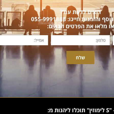
רוצים לדעת עוד?
 והזמנות חייגו: 055-9991888
או מלאו את הפרטים הבאים:
שלח
 "
S
לימוזין" תוכלו ליהנות מ: