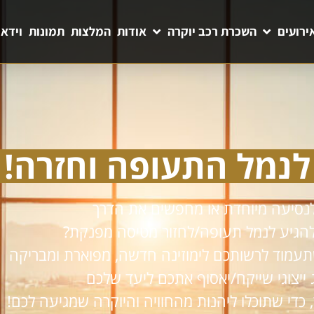
ירועים
השכרת רכב יוקרה
אודות
המלצות
תמונות
וידאו
 לנמל התעופה וחזרה!
נסיעה מיוחדת או מחפשים את הדרך
הגיע לנמל תעופה/לחזור מטיסה מפנקת?
ייצוגי שייקח/יאסוף אתכם ליעד שלכם
כדי שתוכלו ליהנות מהחוויה והיוקרה שמגיעה לכם!