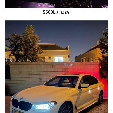
השכרת S560L