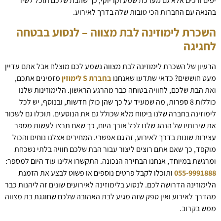
יפים ורכים אלא גם מערכת שמע וקריוקי, כך שהבת שלכם תוכל לשיר
בהנאה עם החברות הכי טובות שלה בדרך לאירוע.
השכרת לימוזינה לבת מצווה – לנסוע בבטחה
לחגיגה
הרעיון של השכרת לימוזינה לבת מצווה נשמע לכם מוצלח אבל אתם עדיין
מעט חוששים? כדאי שתדעו שאנחנו
בחברת S לימוזין
מזמינים אתכם,
ואת הבת שלכם, לחוויה בטוחה כבר מהרגע הראשון. הלימוזינות שלנו
כוללות 8 ספרות, מה שמעיד על כך שהן כולן חדשות, ובנוסף, יש לכל
לימוזינה בחברה שלנו ביטוח מלא שכולל גם את הנוסעים. תוכלו גם לשכור
את שירותיו של הנהג שלנו לכל אורך היום, כך שאם תרצו לעשות מספר
עצירות שונות בדרך לאירוע, זה גם אפשרי. המחירים אצלנו נוחים והכול
מוקפד, כך שאם אתם רוצים ליצור עבור הבת שלכם חוויה בלתי נשכחת
ומרגשת במיוחד, אנחנו הבחירה הנכונה. התקשרו אלינו עוד היום למספר:
055-9991888
ותוכלו לקבל פרטים נוספים או פשוט לבצע את הזמנת
הלימוזינה הדרושה לכם. לנסוע בלימוזינה לאירועים שונים זה ליהנות כבר
מהדרך לאירוע ואין ספק שזה מגיע לבת האהובה שלכם שחוגגת בת מצווה
ממש בקרוב.